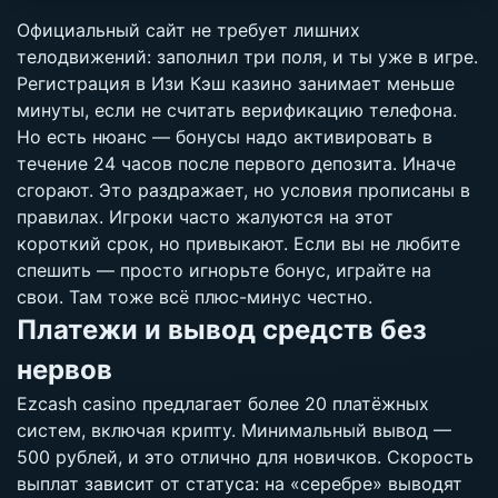
Официальный сайт не требует лишних
телодвижений: заполнил три поля, и ты уже в игре.
Регистрация в Изи Кэш казино занимает меньше
минуты, если не считать верификацию телефона.
Но есть нюанс — бонусы надо активировать в
течение 24 часов после первого депозита. Иначе
сгорают. Это раздражает, но условия прописаны в
правилах. Игроки часто жалуются на этот
короткий срок, но привыкают. Если вы не любите
спешить — просто игнорьте бонус, играйте на
свои. Там тоже всё плюс-минус честно.
Платежи и вывод средств без
нервов
Ezcash casino предлагает более 20 платёжных
систем, включая крипту. Минимальный вывод —
500 рублей, и это отлично для новичков. Скорость
выплат зависит от статуса: на «серебре» выводят