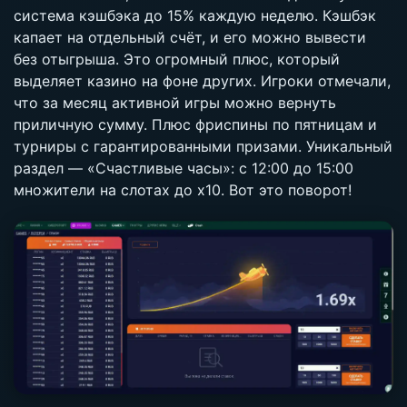
система кэшбэка до 15% каждую неделю. Кэшбэк
капает на отдельный счёт, и его можно вывести
без отыгрыша. Это огромный плюс, который
выделяет казино на фоне других. Игроки отмечали,
что за месяц активной игры можно вернуть
приличную сумму. Плюс фриспины по пятницам и
турниры с гарантированными призами. Уникальный
раздел — «Счастливые часы»: с 12:00 до 15:00
множители на слотах до х10. Вот это поворот!